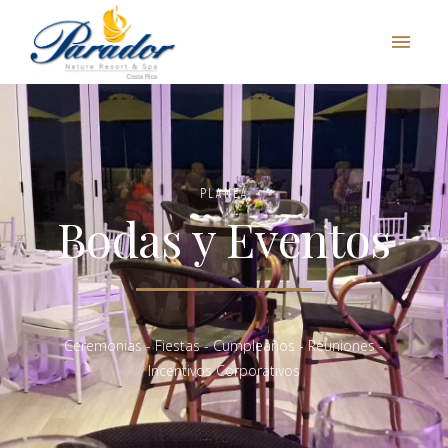
PLANEA
Bodas y Eventos
Ceremonias - Fiestas - Cumpleaños - Reuniones -
Incentivos Corporativos